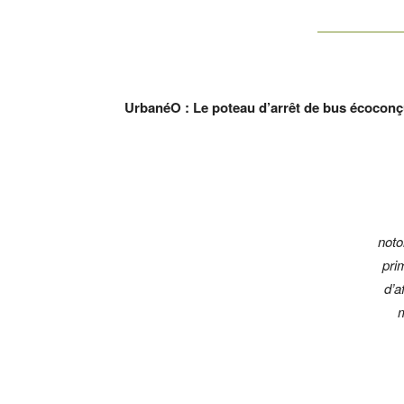
UrbanéO : Le poteau d’arrêt de bus écoconç
noto
pri
d’a
m