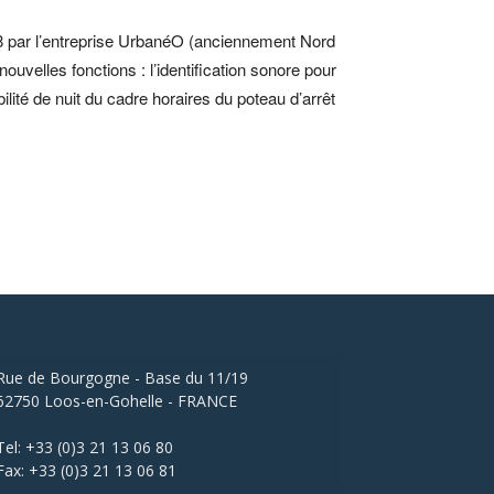
8 par l’entreprise UrbanéO (anciennement Nord
uvelles fonctions : l’identification sonore pour
ilité de nuit du cadre horaires du poteau d’arrêt
Rue de Bourgogne - Base du 11/19
62750 Loos-en-Gohelle - FRANCE
Tel: +33 (0)3 21 13 06 80
Fax: +33 (0)3 21 13 06 81