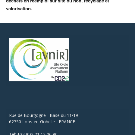
déchets en réemploi sur site ou non, recyclage et
valorisation.
Rue de Bourgogne - Base du 11/19
62750 Loos-en-Gohelle - FRANCE
Tel: +33 (0)3 21 13 06 80