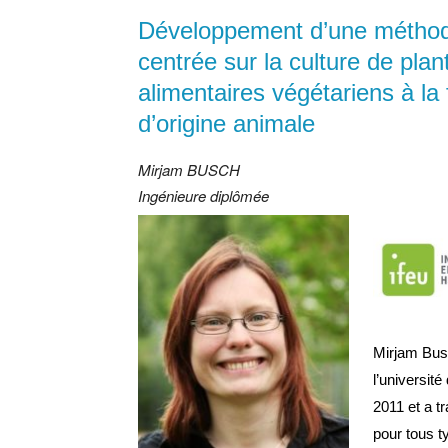
Développement d’une méthode 
centrée sur la culture de plan
alimentaires végétariens à la
d’origine animale
Mirjam BUSCH
Ingénieure diplômée
Mirjam Busc
l’universit
2011 et a t
pour tous t