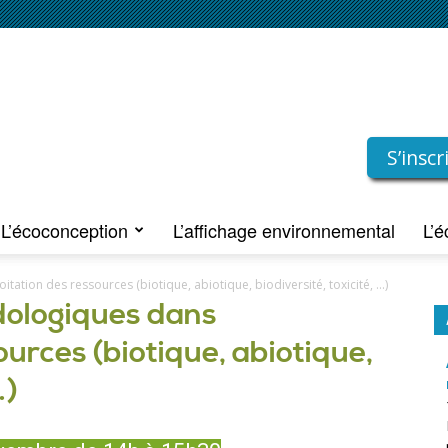
S’insc
L’écoconception
L’affichage environnemental
L’é
tation des ressources (biotique, abiotique, biodiversité, toxicité, …)
dologiques dans
ources (biotique, abiotique,
…)