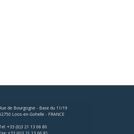
Rue de Bourgogne - Base du 11/19
62750 Loos-en-Gohelle - FRANCE
Tel: +33 (0)3 21 13 06 80
Fax: +33 (0)3 21 13 06 81