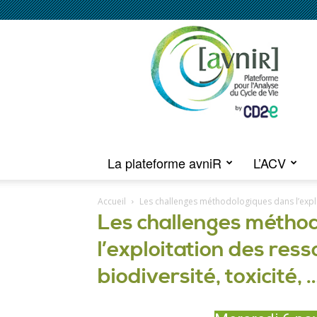
Journée
[avniR]
2021
La plateforme avniR
L’ACV
Accueil
Les challenges méthodologiques dans l’exploi
Les challenges métho
l’exploitation des ress
biodiversité, toxicité, 