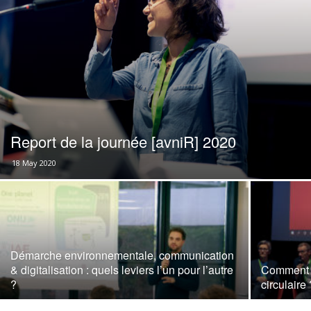
Report de la journée [avniR] 2020
18 May 2020
Démarche environnementale, communication
& digitalisation : quels leviers l’un pour l’autre
Comment m
?
circulaire 